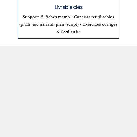
Livrable clés
Supports & fiches mémo • Canevas réutilisables
(pitch, arc narratif, plan, script) • Exercices corrigés
& feedbacks
Donnons à votre histoire, votre expertise et vos
valeurs, la forme qui agit : print, digital &