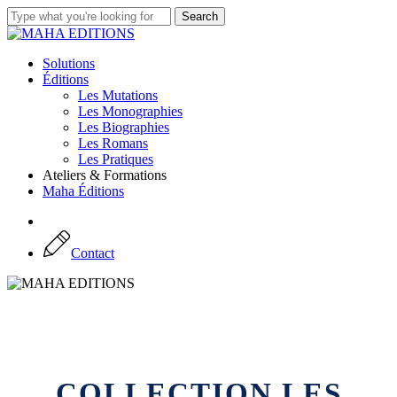
Skip
Search
to
Close
main
Search
content
Menu
Solutions
Éditions
Les Mutations
Les Monographies
Les Biographies
Les Romans
Les Pratiques
Ateliers & Formations
Maha Éditions
linkedin
C
o
n
t
a
c
t
COLLECTION
LES